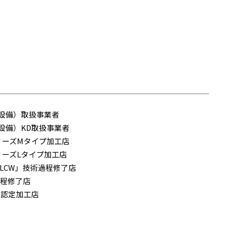
設備）取扱事業者
設備）KD取扱事業者
シリーズMタイプ加工店
シリーズLタイプ加工店
MLCW」技術過程修了店
過程修了店
）認定加工店