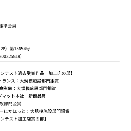
種準会員
8）第15654号
225819）
トコンテスト過去受賞作品 加工店の部】
ントランス：大規模施設部門銀賞
げ食彩館：大規模施設部門銅賞
会社シグマット本社：新商品賞
施設部門金賞
ターにかほっと：大規模施設部門銅賞
トコンテスト加工店賞の部】