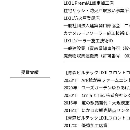
LIXIL PremiAL認定加工店
住宅サッシ・防火戸取扱い事業所
LIXIL防火戸登録店
一般社団法人建築開口部協会 二
カナメルーフソーラー施工技術ID
LIXILソーラー施工技術ID
一般建設業（青森県知事許可（般-2
廃棄物収集運搬業（許可番号 00200
受賞実績
【青森ビルテックLIXILフロン
2023年 Ark館が森ファームエ
2020年 フーズガーデンゆりあ
2020年 Σｍａｔ Inc. 株式
2016年 道の駅猪苗代：大規模
2016年 にかほ市観光拠点セン
【青森ビルテックLIXILフロン
2017年 優秀加工店賞